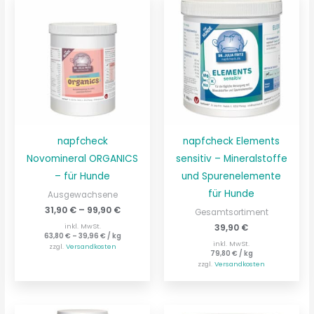
napfcheck
napfcheck Elements
Novomineral ORGANICS
sensitiv – Mineralstoffe
– für Hunde
und Spurenelemente
für Hunde
Ausgewachsene
31,90
€
–
99,90
€
Gesamtsortiment
39,90
€
inkl. MwSt.
63,80
€
–
39,96
€
/
kg
inkl. MwSt.
zzgl.
Versandkosten
79,80
€
/
kg
zzgl.
Versandkosten