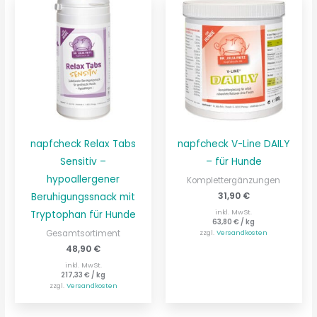
napfcheck Relax Tabs
napfcheck V-Line DAILY
Sensitiv –
– für Hunde
hypoallergener
Komplettergänzungen
31,90
€
Beruhigungssnack mit
inkl. MwSt.
Tryptophan für Hunde
63,80
€
/
kg
zzgl.
Versandkosten
Gesamtsortiment
48,90
€
inkl. MwSt.
217,33
€
/
kg
zzgl.
Versandkosten