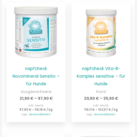
napfcheck
napfcheck Vita-B-
Novomineral Sensitiv –
Komplex sensitive – für
für Hunde
Hunde
Ausgewachsene
Hund
21,90
€
–
97,90
€
20,90
€
–
35,90
€
inkl. MwSt.
inkl. MwSt.
87,60
€
–
39,16
€
/
kg
116,11
€
–
102,57
€
/
kg
zzgl.
Versandkosten
zzgl.
Versandkosten