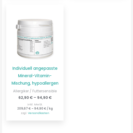
Individuell angepasste
Mineral-Vitamin-
Mischung, hypoallergen
Allergiker / Futtersensible
62,90
€
–
94,90
€
inkl. MwSt.
209,67
€
–
94,90
€
/
kg
zzgl.
Versandkosten