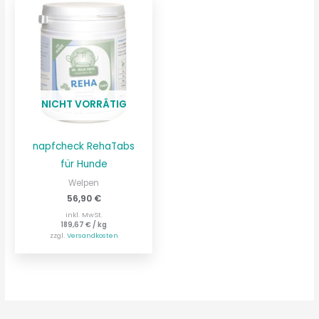
NICHT VORRÄTIG
napfcheck RehaTabs
für Hunde
Welpen
56,90
€
inkl. MwSt.
189,67
€
/
kg
zzgl.
Versandkosten