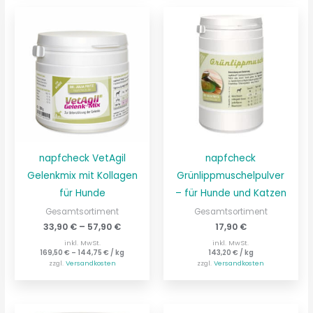
napfcheck VetAgil
napfcheck
Gelenkmix mit Kollagen
Grünlippmuschelpulver
für Hunde
– für Hunde und Katzen
Gesamtsortiment
Gesamtsortiment
33,90
€
–
57,90
€
17,90
€
inkl. MwSt.
inkl. MwSt.
169,50
€
–
144,75
€
/
kg
143,20
€
/
kg
zzgl.
Versandkosten
zzgl.
Versandkosten