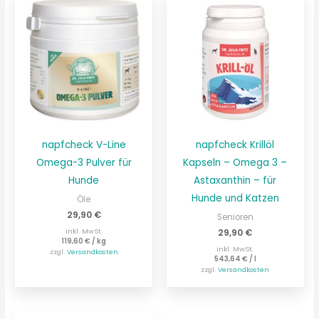
napfcheck V-Line
napfcheck Krillöl
Omega-3 Pulver für
Kapseln – Omega 3 –
Hunde
Astaxanthin – für
Hunde und Katzen
Öle
29,90
€
Senioren
29,90
€
inkl. MwSt.
119,60
€
/
kg
inkl. MwSt.
zzgl.
Versandkosten
543,64
€
/
l
zzgl.
Versandkosten