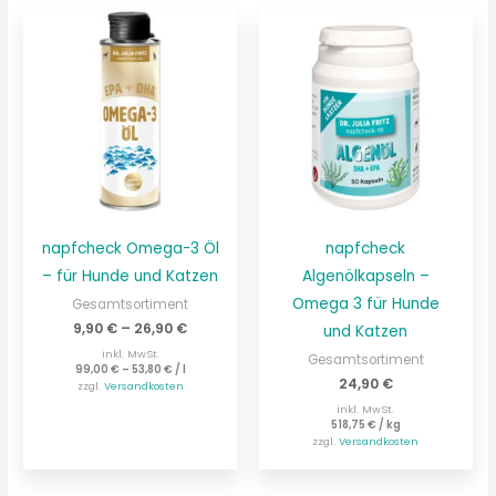
napfcheck Omega-3 Öl
napfcheck
– für Hunde und Katzen
Algenölkapseln –
Omega 3 für Hunde
Gesamtsortiment
9,90
€
–
26,90
€
und Katzen
inkl. MwSt.
Gesamtsortiment
99,00
€
–
53,80
€
/
l
24,90
€
zzgl.
Versandkosten
inkl. MwSt.
518,75
€
/
kg
zzgl.
Versandkosten