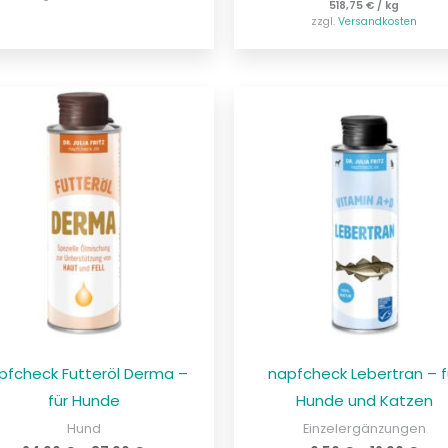
518,75
€
/
kg
zzgl.
Versandkosten
pfcheck Futteröl Derma –
napfcheck Lebertran – f
für Hunde
Hunde und Katzen
Hund
Einzelergänzungen