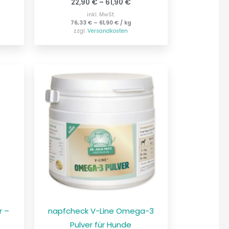
22,90
€
–
61,90
€
inkl. MwSt.
76,33
€
–
61,90
€
/
kg
zzgl.
Versandkosten
r –
napfcheck V-Line Omega-3
Pulver für Hunde