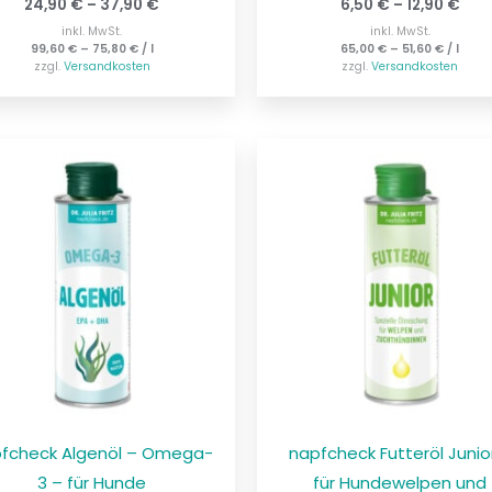
24,90
€
–
37,90
€
6,50
€
–
12,90
€
inkl. MwSt.
inkl. MwSt.
99,60
€
–
75,80
€
/
l
65,00
€
–
51,60
€
/
l
zzgl.
Versandkosten
zzgl.
Versandkosten
fcheck Algenöl – Omega-
napfcheck Futteröl Junio
3 – für Hunde
für Hundewelpen und