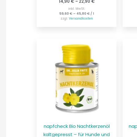
14,90
€
–
22,90
€
inkl. MwSt.
59,60
€
–
45,80
€
/
l
zzgl.
Versandkosten
napfcheck Bio Nachtkerzenöl
nap
kaltgepresst – für Hunde und