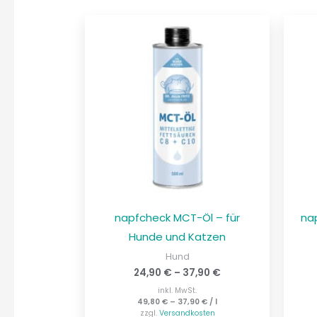
napfcheck MCT-Öl – für
na
Hunde und Katzen
Hund
24,90
€
–
37,90
€
inkl. MwSt.
49,80
€
–
37,90
€
/
l
zzgl.
Versandkosten