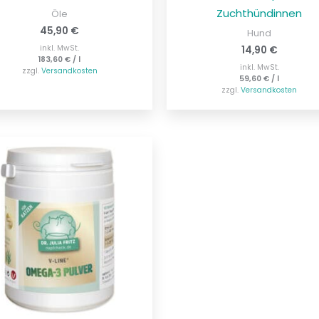
Zuchthündinnen
Öle
45,90
€
Hund
inkl. MwSt.
14,90
€
183,60
€
/
l
inkl. MwSt.
zzgl.
Versandkosten
59,60
€
/
l
zzgl.
Versandkosten