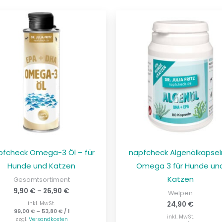
pfcheck Omega-3 Öl – für
napfcheck Algenölkapsel
Hunde und Katzen
Omega 3 für Hunde un
Katzen
Gesamtsortiment
9,90
€
–
26,90
€
Welpen
inkl. MwSt.
24,90
€
99,00
€
–
53,80
€
/
l
inkl. MwSt.
zzgl.
Versandkosten