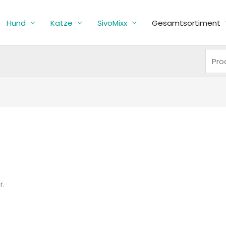
Such
nach:
Hund
Katze
SivoMixx
Gesamtsortiment
eit
r.