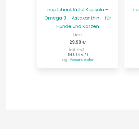
napfcheck Krillöl Kapseln –
na
Omega 3 – Astaxanthin – für
Hunde und Katzen
Herz
29,90
€
inkl. MwSt.
543,64
€
/
l
zzgl.
Versandkosten