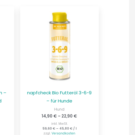
n –
napfcheck Bio Futteröl 3-6-9
d
– für Hunde
Hund
14,90
€
–
22,90
€
inkl. MwSt.
59,60
€
–
45,80
€
/
l
zzgl.
Versandkosten