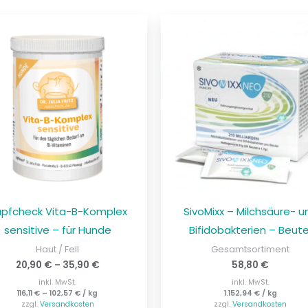
pfcheck Vita-B-Komplex
SivoMixx – Milchsäure- u
sensitive – für Hunde
Bifidobakterien – Beute
Haut / Fell
Gesamtsortiment
20,90
€
–
35,90
€
58,80
€
inkl. MwSt.
inkl. MwSt.
116,11
€
–
102,57
€
/
kg
1.152,94
€
/
kg
zzgl.
Versandkosten
zzgl.
Versandkosten