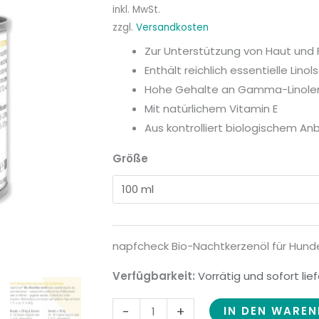
inkl. MwSt.
Hunde
zzgl.
Versandkosten
und
Zur Unterstützung von Haut und F
Katzen
Enthält reichlich essentielle Linol
Menge
Hohe Gehalte an Gamma-Linol
Mit natürlichem Vitamin E
Aus kontrolliert biologischem An
Größe
napfcheck Bio-Nachtkerzenöl für Hund
Verfügbarkeit:
Vorrätig und sofort lie
-
+
IN DEN WARE