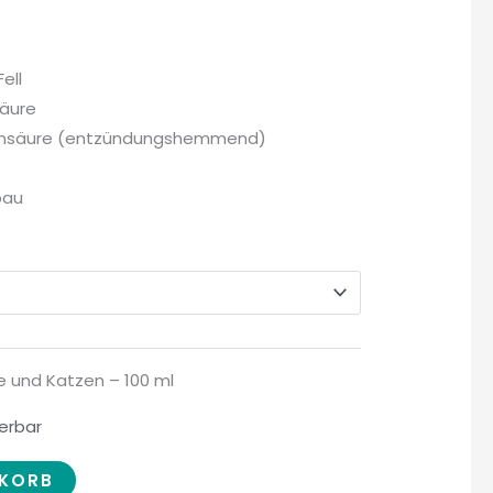
ell
säure
ensäure (entzündungshemmend)
bau
e und Katzen – 100 ml
ferbar
NKORB