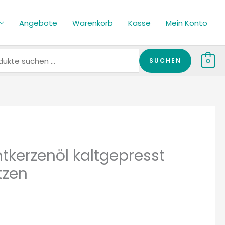
en
Angebote
Warenkorb
Kasse
Mein Konto
SUCHEN
0
tkerzenöl kaltgepresst
tzen