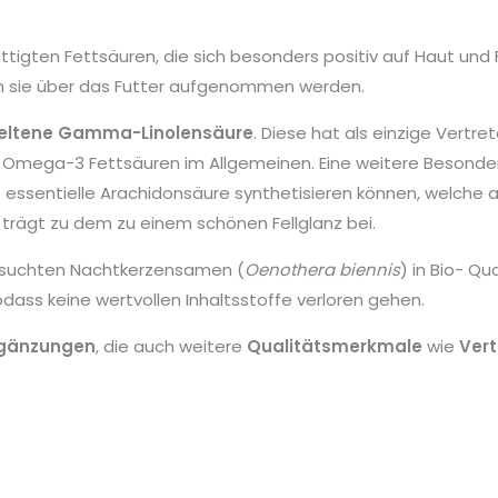
tigten Fettsäuren, die sich besonders positiv auf Haut und F
sen sie über das Futter aufgenommen werden.
eltene Gamma-Linolensäure
. Diese hat als einzige Vertr
ega-3 Fettsäuren im Allgemeinen. Eine weitere Besonderh
e essentielle Arachidonsäure synthetisieren können, welche a
trägt zu dem zu einem schönen Fellglanz bei.
gesuchten Nachtkerzensamen (
Oenothera biennis
) in Bio- Q
dass keine wertvollen Inhaltsstoffe verloren gehen.
rgänzungen
, die auch weitere
Qualitätsmerkmale
wie
Vert