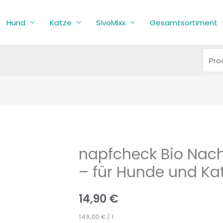
Such
nach:
Hund
Katze
SivoMixx
Gesamtsortiment
napfcheck Bio Nach
napfcheck
Bio
– für Hunde und Ka
Nachtkerzenöl
kaltgepresst
14,90
€
-
149,00
€
/
l
für