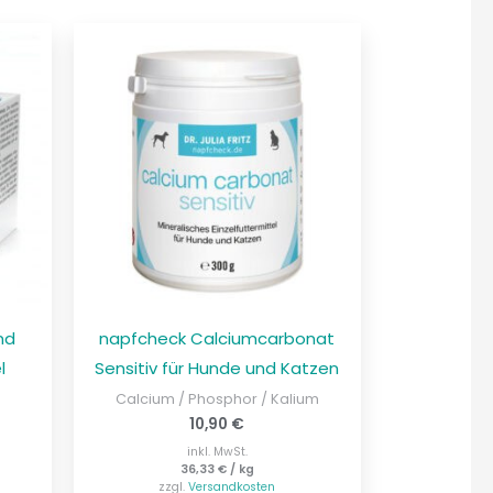
nd
napfcheck Calciumcarbonat
l
Sensitiv für Hunde und Katzen
Calcium / Phosphor / Kalium
10,90
€
inkl. MwSt.
36,33
€
/
kg
zzgl.
Versandkosten