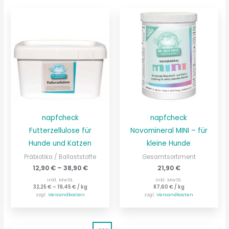
napfcheck
napfcheck
Futterzellulose für
Novomineral MINI – für
Hunde und Katzen
kleine Hunde
Präbiotika / Ballaststoffe
Gesamtsortiment
12,90
€
–
38,90
€
21,90
€
inkl. MwSt.
inkl. MwSt.
32,25
€
–
19,45
€
/
kg
87,60
€
/
kg
zzgl.
Versandkosten
zzgl.
Versandkosten