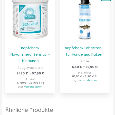
napfcheck
napfcheck Lebertran –
Novomineral Sensitiv –
für Hunde und Katzen
für Hunde
Katze
6,50
€
–
12,90
€
Ausgewachsene
21,90
€
–
97,90
€
inkl. MwSt.
65,00
€
–
51,60
€
/
l
inkl. MwSt.
zzgl.
Versandkosten
87,60
€
–
39,16
€
/
kg
zzgl.
Versandkosten
Ähnliche Produkte