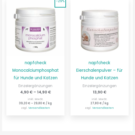
-29%
napfcheck
napfcheck
Monocalciumphosphat
Eierschalenpulver – für
für Hunde und Katzen
Hunde und Katzen
Einzelergänzungen
Einzelergänzungen
4,90
€
–
14,90
€
13,90
€
inkl. MwSt.
inkl. MwSt.
39,20
€
–
29,80
€
/
kg
27,80
€
/
kg
zzgl.
Versandkosten
zzgl.
Versandkosten